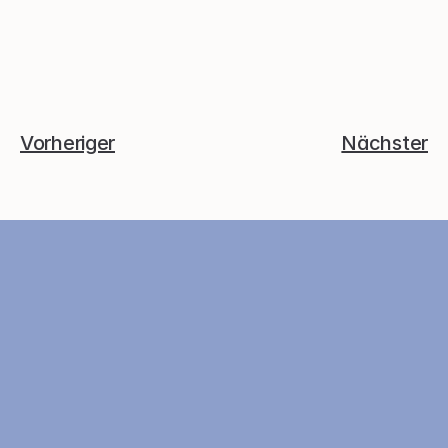
Vorheriger
Nächster
Über
Allgemeine Geschäftsbedin
So funktioniert's
Datenschutzrichtlinie